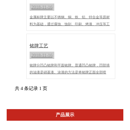
的主材料的标牌。 5、电光板：用发光二极管或夜光
2018-11-16
管实现单色或彩色的表现效果的标牌。以发光的二极
金属标牌主要以不锈钢、铜、铁、铝、锌合金等原材
管和表现方式，可分为夜光电光板、LCD、LED、
料为基础，通过腐蚀、蚀刻、印刷、烤漆、冲压等工
CRT、FDT等五大种类。
艺，制作成奖牌、铭牌、标牌、胸牌、徽章、胸章、
奖章、纪念章工艺标牌等工艺品以及各类金属标牌、
金属铭牌等不同类别的各种金属标牌产品。
铭牌工艺
2018-11-16
铭牌分凹凸铭牌和平面铭牌。普通凹凸铭牌，凹部填
的油漆是硝基漆。涂漆的方法是将铭牌正面全部喷
漆，
共 4 条记录 1 页
产品展示