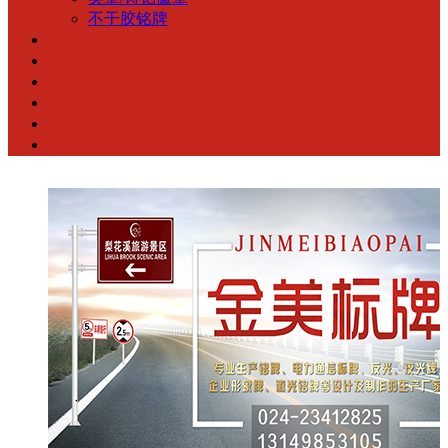
不干胶铭牌
公司简介
服务介绍
企业动态
案例展示
资质荣誉
联系我们